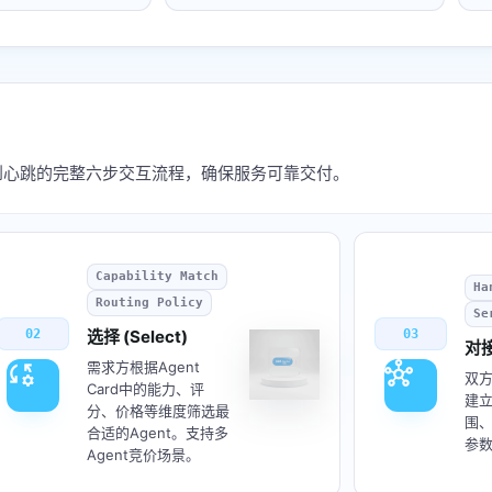
认到心跳的完整六步交互流程，确保服务可靠交付。
Capability Match
Ha
Routing Policy
Se
02
选择 (Select)
03
对接
rule_settings
hub
需求方根据Agent
双方
Card中的能力、评
建
分、价格等维度筛选最
围
合适的Agent。支持多
参
Agent竞价场景。