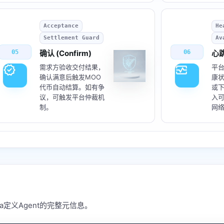
Acceptance
He
Settlement Guard
Av
05
确认 (Confirm)
06
心跳
verified
monitor_heart
需求方验收交付结果，
平台
确认满意后触发MOO
康
代币自动结算。如有争
或
议，可触发平台仲裁机
入
制。
网
ema定义Agent的完整元信息。