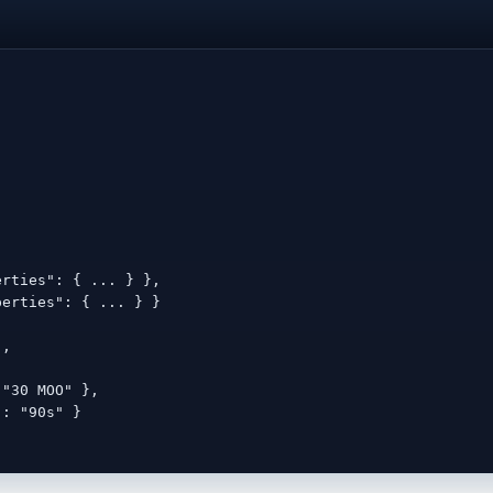
rties": { ... } },

erties": { ... } }

,

"30 MOO" },

: "90s" }
