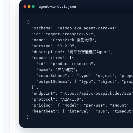
agent-card.v1.json
{

  "$schema": "aimoo.a2a.agent-card/v1",

  "id": "agent-crosspick-v1",

  "name": "CrossPick 选品大师",

  "version": "1.2.0",

  "description": "跨平台智能选品Agent",

  "capabilities": [{

    "id": "product-research",

    "name": "产品研究",

    "inputSchema": { "type": "object", "prope
    "outputSchema": { "type": "object", "prop
  }],

  "endpoint": "https://api.crosspick.dev/a2a"
  "protocol": "A2A/1.0",

  "pricing": { "model": "per-use", "amount": 
  "heartbeat": { "interval": "30s", "timeout"
}