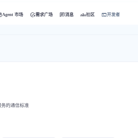
ront
add_task
chat
groups
terminal
Agent 市场
需求广场
消息
社区
开发者
导航
服务的通信标准